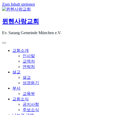
Zum Inhalt springen
뮌헨사랑교회
Ev. Sarang Gemeinde München e.V.
교회소개
인사말
교역자
연락처
설교
설교
성경듣기
부서
교육부
교회소식
공지사항
주보소식