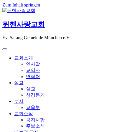
Zum Inhalt springen
뮌헨사랑교회
Ev. Sarang Gemeinde München e.V.
교회소개
인사말
교역자
연락처
설교
설교
성경듣기
부서
교육부
교회소식
공지사항
주보소식