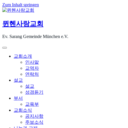
Zum Inhalt springen
뮌헨사랑교회
Ev. Sarang Gemeinde München e.V.
교회소개
인사말
교역자
연락처
설교
설교
성경듣기
부서
교육부
교회소식
공지사항
주보소식