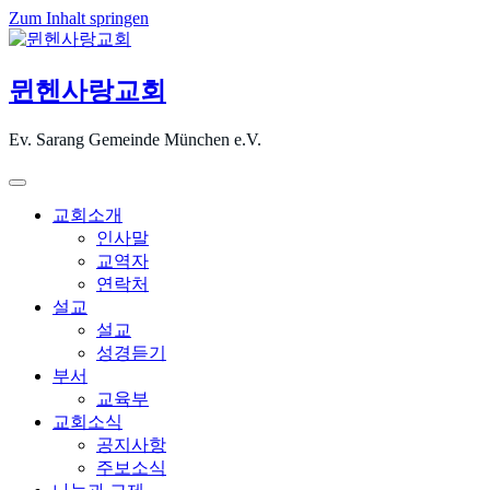
Zum Inhalt springen
뮌헨사랑교회
Ev. Sarang Gemeinde München e.V.
교회소개
인사말
교역자
연락처
설교
설교
성경듣기
부서
교육부
교회소식
공지사항
주보소식