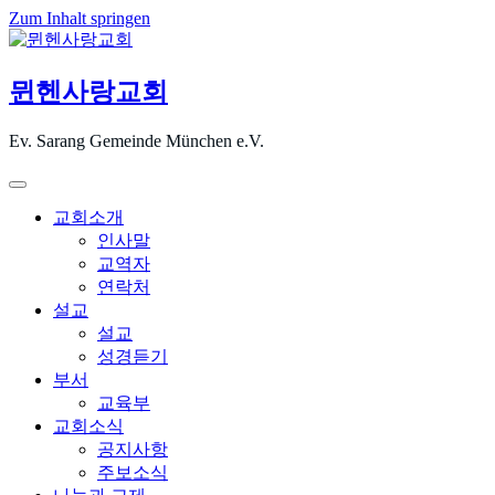
Zum Inhalt springen
뮌헨사랑교회
Ev. Sarang Gemeinde München e.V.
교회소개
인사말
교역자
연락처
설교
설교
성경듣기
부서
교육부
교회소식
공지사항
주보소식