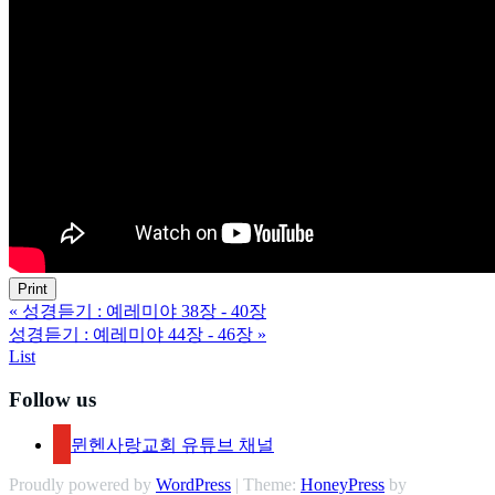
Print
«
성경듣기 : 예레미야 38장 - 40장
성경듣기 : 예레미야 44장 - 46장
»
List
Follow us
뮌헨사랑교회 유튜브 채널
Proudly powered by
WordPress
| Theme:
HoneyPress
by