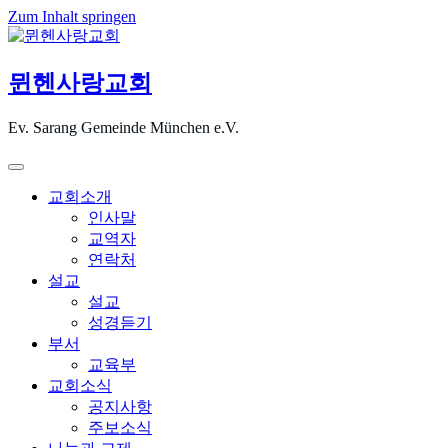
Zum Inhalt springen
뮌헨사랑교회
Ev. Sarang Gemeinde München e.V.
교회소개
인사말
교역자
연락처
설교
설교
성경듣기
부서
교육부
교회소식
공지사항
주보소식