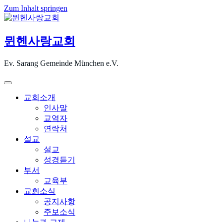
Zum Inhalt springen
뮌헨사랑교회
Ev. Sarang Gemeinde München e.V.
교회소개
인사말
교역자
연락처
설교
설교
성경듣기
부서
교육부
교회소식
공지사항
주보소식