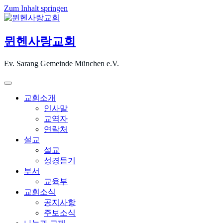
Zum Inhalt springen
뮌헨사랑교회
Ev. Sarang Gemeinde München e.V.
교회소개
인사말
교역자
연락처
설교
설교
성경듣기
부서
교육부
교회소식
공지사항
주보소식