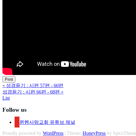
Print
«
성경듣기 : 시편 57편 - 60편
성경듣기 : 시편 66편 - 68편
»
List
Follow us
뮌헨사랑교회 유튜브 채널
Proudly powered by
WordPress
| Theme:
HoneyPress
by SpiceThem