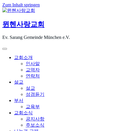
Zum Inhalt springen
뮌헨사랑교회
Ev. Sarang Gemeinde München e.V.
교회소개
인사말
교역자
연락처
설교
설교
성경듣기
부서
교육부
교회소식
공지사항
주보소식