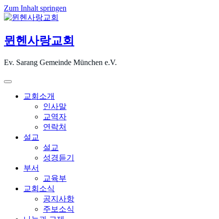
Zum Inhalt springen
뮌헨사랑교회
Ev. Sarang Gemeinde München e.V.
교회소개
인사말
교역자
연락처
설교
설교
성경듣기
부서
교육부
교회소식
공지사항
주보소식