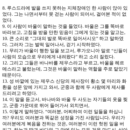
8. 루스드라에 발을 쓰지 못하는 지체장애인 한 사람이 앉아 있
었다. 그는 나면서부터 못 걷는 사람이 되어서, 걸어본 적이 없
었다.
9. 이 사람이 바울이 말하는 것을 들었다. 바울은 그를 똑바로
바라보고, 고침을 받을 만한 믿음이 그에게 있는 것을 알고는,
10. 큰 소리로 “그대의 발로 똑바로 일어서시오” 하고 말하였
다. 그러자 그는 벌떡 일어나서, 걷기 시작하였다.
11. 무리가 바울이 행한 일을 보고서, 루가오니아 말로 “신들이
사람의 모습으로 우리에게 내려왔다” 하고 소리 질렀다.
12. 그리고 그들은 바나바를 제우스라고 부르고, 바울을 헤르
메스라고 불렀는데, 그것은 바울이 말하는 역할을 주로 맡았기
때문이다.
13. 성 바깥에 있는 제우스 신당의 제사장이 황소 몇 마리와 화
환을 성문 앞에 가지고 와서, 군중과 함께 두 사람에게 제사를
드리려고 하였다.
14. 이 말을 듣고서, 바나바와 바울 두 사도는 자기들의 옷을 찢
고, 군중 가운데로 뛰어 들어가서 외치면서,
15. 이렇게 말하였다. “여러분, 어찌하여 이런 일들을 하십니
까? 우리도 여러분과 똑같은 성정을 가진 사람입니다. 우리가
여러분에게 복음을 전하는 것은, 여러분이 이런 헛된 일을 버
리고, 하늘과 땅과 바다와 그 안에 있는 모든 것을 만드신, 살아