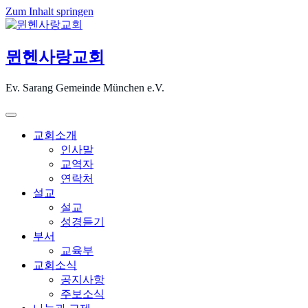
Zum Inhalt springen
뮌헨사랑교회
Ev. Sarang Gemeinde München e.V.
교회소개
인사말
교역자
연락처
설교
설교
성경듣기
부서
교육부
교회소식
공지사항
주보소식