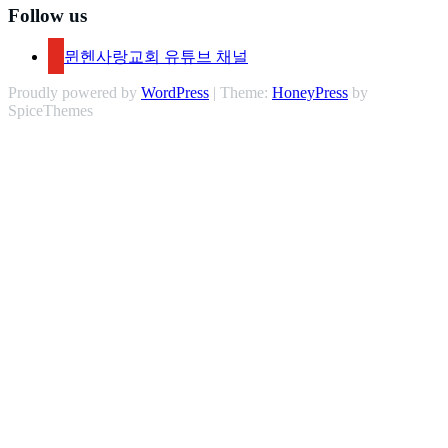
Follow us
뮌헨사랑교회 유튜브 채널
Proudly powered by
WordPress
| Theme:
HoneyPress
by
SpiceThemes