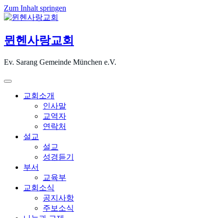
Zum Inhalt springen
뮌헨사랑교회
Ev. Sarang Gemeinde München e.V.
교회소개
인사말
교역자
연락처
설교
설교
성경듣기
부서
교육부
교회소식
공지사항
주보소식