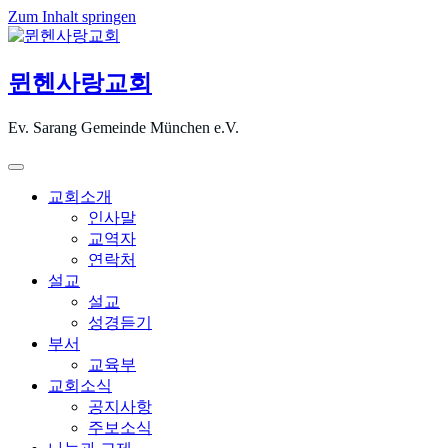
Zum Inhalt springen
뮌헨사랑교회
Ev. Sarang Gemeinde München e.V.
교회소개
인사말
교역자
연락처
설교
설교
성경듣기
부서
교육부
교회소식
공지사항
주보소식