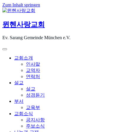
Zum Inhalt springen
뮌헨사랑교회
Ev. Sarang Gemeinde München e.V.
교회소개
인사말
교역자
연락처
설교
설교
성경듣기
부서
교육부
교회소식
공지사항
주보소식