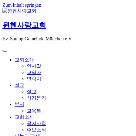
Zum Inhalt springen
뮌헨사랑교회
Ev. Sarang Gemeinde München e.V.
교회소개
인사말
교역자
연락처
설교
설교
성경듣기
부서
교육부
교회소식
공지사항
주보소식