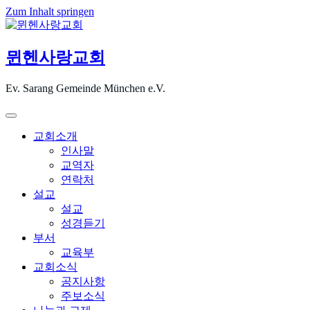
Zum Inhalt springen
뮌헨사랑교회
Ev. Sarang Gemeinde München e.V.
교회소개
인사말
교역자
연락처
설교
설교
성경듣기
부서
교육부
교회소식
공지사항
주보소식