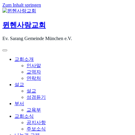
Zum Inhalt springen
뮌헨사랑교회
Ev. Sarang Gemeinde München e.V.
교회소개
인사말
교역자
연락처
설교
설교
성경듣기
부서
교육부
교회소식
공지사항
주보소식