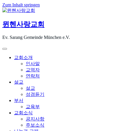
Zum Inhalt springen
뮌헨사랑교회
Ev. Sarang Gemeinde München e.V.
교회소개
인사말
교역자
연락처
설교
설교
성경듣기
부서
교육부
교회소식
공지사항
주보소식