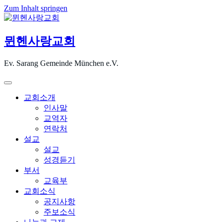
Zum Inhalt springen
뮌헨사랑교회
Ev. Sarang Gemeinde München e.V.
교회소개
인사말
교역자
연락처
설교
설교
성경듣기
부서
교육부
교회소식
공지사항
주보소식