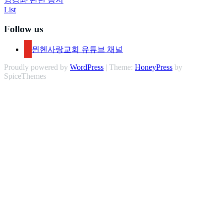
List
Follow us
뮌헨사랑교회 유튜브 채널
Proudly powered by
WordPress
| Theme:
HoneyPress
by
SpiceThemes