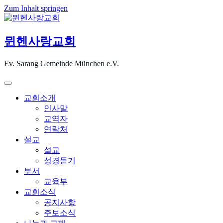
Zum Inhalt springen
뮌헨사랑교회
Ev. Sarang Gemeinde München e.V.
교회소개
인사말
교역자
연락처
설교
설교
성경듣기
부서
교육부
교회소식
공지사항
주보소식