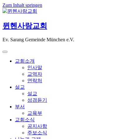
Zum Inhalt springen
뮌헨사랑교회
Ev. Sarang Gemeinde München e.V.
교회소개
인사말
교역자
연락처
설교
설교
성경듣기
부서
교육부
교회소식
공지사항
주보소식